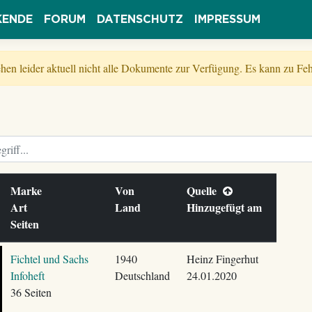
KENDE
FORUM
DATENSCHUTZ
IMPRESSUM
tehen leider aktuell nicht alle Dokumente zur Verfügung. Es kann zu 
Marke
Von
Quelle
Art
Land
Hinzugefügt am
Seiten
Fichtel und Sachs
1940
Heinz Fingerhut
Infoheft
Deutschland
24.01.2020
36 Seiten