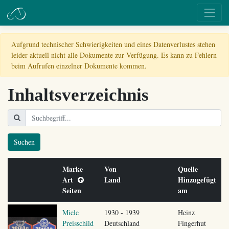
Aufgrund technischer Schwierigkeiten und eines Datenverlustes stehen
leider aktuell nicht alle Dokumente zur Verfügung. Es kann zu Fehlern
beim Aufrufen einzelner Dokumente kommen.
Inhaltsverzeichnis
Suchen
Marke
Von
Quelle
Art
Land
Hinzugefügt
Seiten
am
Miele
1930 - 1939
Heinz
Preisschild
Deutschland
Fingerhut