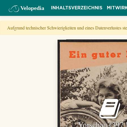
Velopedia
INHALTSVERZEICHNIS
MITWIR
Aufgrund technischer Schwierigkeiten und eines Datenverlustes s
Vorschau (397