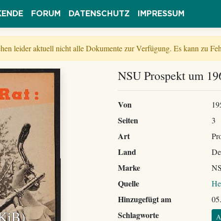
KENDE
FORUM
DATENSCHUTZ
IMPRESSUM
tehen leider aktuell nicht alle Dokumente zur Verfügung. Es kann zu 
NSU Prospekt um 196
Von
19
Seiten
3
Art
Pr
Land
De
Marke
N
Quelle
He
Hinzugefügt am
05
 KiB)
Schlagworte
A