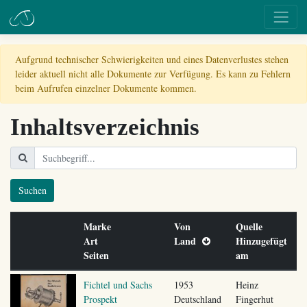
Aufgrund technischer Schwierigkeiten und eines Datenverlustes stehen
leider aktuell nicht alle Dokumente zur Verfügung. Es kann zu Fehlern
beim Aufrufen einzelner Dokumente kommen.
Inhaltsverzeichnis
Suchen
Marke
Von
Quelle
Art
Land
Hinzugefügt
Seiten
am
Fichtel und Sachs
1953
Heinz
Prospekt
Deutschland
Fingerhut