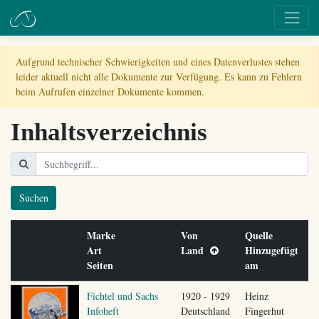
Aufgrund technischer Schwierigkeiten und eines Datenverlustes stehen
leider aktuell nicht alle Dokumente zur Verfügung. Es kann zu Fehlern
beim Aufrufen einzelner Dokumente kommen.
Inhaltsverzeichnis
Suchen
Marke
Von
Quelle
Art
Land
Hinzugefügt
Seiten
am
Fichtel und Sachs
1920 - 1929
Heinz
Infoheft
Deutschland
Fingerhut