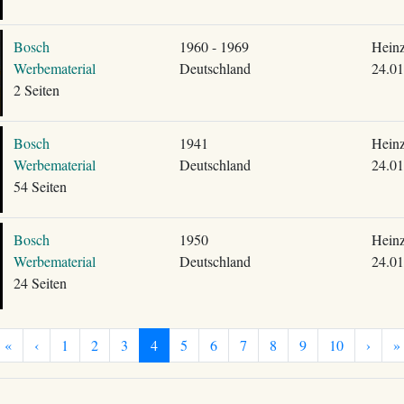
Bosch
1960 - 1969
Heinz
Werbematerial
Deutschland
24.01
2 Seiten
Bosch
1941
Heinz
Werbematerial
Deutschland
24.01
54 Seiten
Bosch
1950
Heinz
Werbematerial
Deutschland
24.01
24 Seiten
«
‹
1
2
3
4
5
6
7
8
9
10
›
»