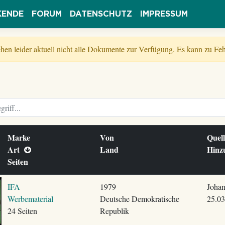
KENDE
FORUM
DATENSCHUTZ
IMPRESSUM
tehen leider aktuell nicht alle Dokumente zur Verfügung. Es kann zu 
Marke
Von
Quel
Art
Land
Hinz
Seiten
IFA
1979
Johan
Werbematerial
Deutsche Demokratische
25.03
24 Seiten
Republik