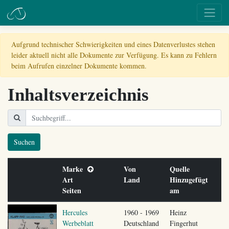
Aufgrund technischer Schwierigkeiten und eines Datenverlustes stehen
leider aktuell nicht alle Dokumente zur Verfügung. Es kann zu Fehlern
beim Aufrufen einzelner Dokumente kommen.
Inhaltsverzeichnis
Suchen
Marke
Von
Quelle
Art
Land
Hinzugefügt
Seiten
am
Hercules
1960 - 1969
Heinz
Werbeblatt
Deutschland
Fingerhut