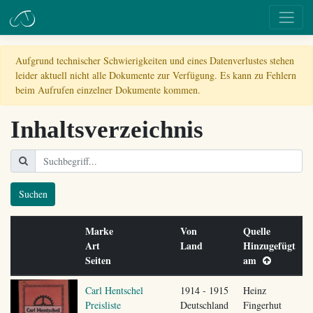
Aufgrund technischer Schwierigkeiten und eines Datenverlustes stehen
leider aktuell nicht alle Dokumente zur Verfügung. Es kann zu Fehlern
beim Aufrufen einzelner Dokumente kommen.
Inhaltsverzeichnis
Suchen
Marke
Von
Quelle
Art
Land
Hinzugefügt
Seiten
am
Carl Hentschel
1914 - 1915
Heinz
Preisliste
Deutschland
Fingerhut