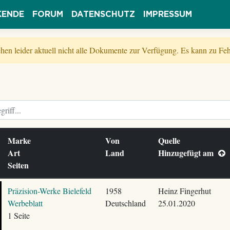
KENDE
FORUM
DATENSCHUTZ
IMPRESSUM
tehen leider aktuell nicht alle Dokumente zur Verfügung. Es kann zu 
Marke
Von
Quelle
Art
Land
Hinzugefügt am
Seiten
Präzision-Werke Bielefeld
1958
Heinz Fingerhut
Werbeblatt
Deutschland
25.01.2020
1 Seite