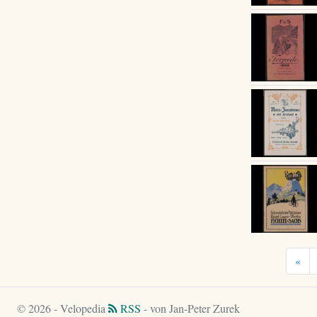
«
© 2026 - Velopedia
RSS
- von Jan-Peter Zurek