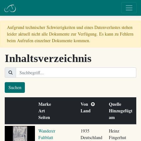
Aufgrund technischer Schwierigkeiten und eines Datenverlustes stehen
leider aktuell nicht alle Dokumente zur Verfügung. Es kann zu Fehlern
beim Aufrufen einzelner Dokumente kommen.
Inhaltsverzeichnis
Suchen
Marke
Von
Quelle
Art
Land
Hinzugefügt
Seiten
am
Wanderer
1935
Heinz
Faltblatt
Deutschland
Fingerhut