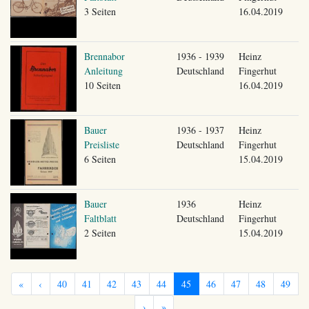
3 Seiten
16.04.2019
Brennabor
1936 - 1939
Heinz
Anleitung
Deutschland
Fingerhut
10 Seiten
16.04.2019
Bauer
1936 - 1937
Heinz
Preisliste
Deutschland
Fingerhut
6 Seiten
15.04.2019
Bauer
1936
Heinz
Faltblatt
Deutschland
Fingerhut
2 Seiten
15.04.2019
«
‹
40
41
42
43
44
45
46
47
48
49
›
»