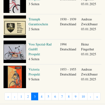
3 Seiten
03.01.2025
Triumph
1930 - 1939
Andreas
Garantieschein
Deutschland
Zwicklbauer
2 Seiten
03.01.2025
Voss Spezial-Rad
1994
Heinz
GmbH
Deutschland
Fingerhut
Prospekt
03.01.2025
4 Seiten
Victoria
1953 - 1955
Andreas
Prospekt
Deutschland
Zwicklbauer
9 Seiten
03.01.2025
«
‹
1
2
3
4
5
6
7
8
9
10
›
»