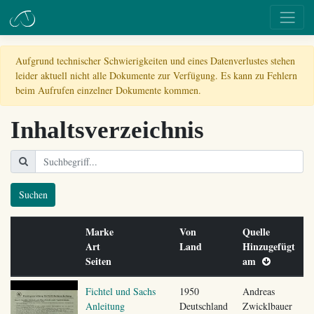
Aufgrund technischer Schwierigkeiten und eines Datenverlustes stehen
leider aktuell nicht alle Dokumente zur Verfügung. Es kann zu Fehlern
beim Aufrufen einzelner Dokumente kommen.
Inhaltsverzeichnis
Suchen
Marke
Von
Quelle
Art
Land
Hinzugefügt
Seiten
am
Fichtel und Sachs
1950
Andreas
Anleitung
Deutschland
Zwicklbauer