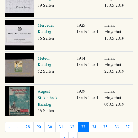
19 Seiten
13.05.2019
Mercedes
1925
Heinz
Katalog
Deutschland
Fingerhut
16 Seiten
13.05.2019
Meteor
1914
Heinz
Katalog
Deutschland
Fingerhut
52 Seiten
22.05.2019
August
1939
Heinz
Stukenbrok
Deutschland
Fingerhut
Katalog
05.05.2019
56 Seiten
«
‹
28
29
30
31
32
33
34
35
36
37
›
»