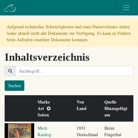
Aufgrund technischer Schwierigkeiten und eines Datenverlustes stehen
leider aktuell nicht alle Dokumente zur Verfügung. Es kann zu Fehlern
beim Aufrufen einzelner Dokumente kommen.
Inhaltsverzeichnis
Suchen
Marke
Von
Quelle
Art
Land
Hinzugefügt
Seiten
am
Miele
1933
Heinz
Katalog
Deutschland
Fingerhut