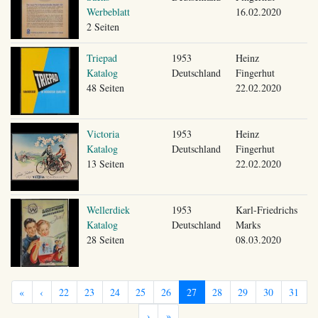
Werbeblatt
16.02.2020
2 Seiten
Triepad
1953
Heinz
Katalog
Deutschland
Fingerhut
48 Seiten
22.02.2020
Victoria
1953
Heinz
Katalog
Deutschland
Fingerhut
13 Seiten
22.02.2020
Wellerdiek
1953
Karl-Friedrichs
Katalog
Deutschland
Marks
28 Seiten
08.03.2020
«
‹
22
23
24
25
26
27
28
29
30
31
›
»