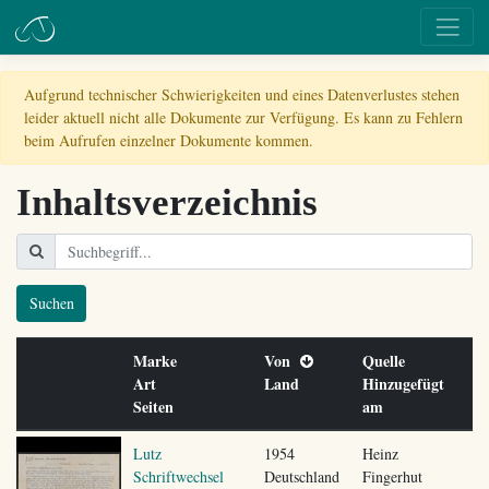
Aufgrund technischer Schwierigkeiten und eines Datenverlustes stehen
leider aktuell nicht alle Dokumente zur Verfügung. Es kann zu Fehlern
beim Aufrufen einzelner Dokumente kommen.
Inhaltsverzeichnis
Suchen
Marke
Von
Quelle
Art
Land
Hinzugefügt
Seiten
am
Lutz
1954
Heinz
Schriftwechsel
Deutschland
Fingerhut