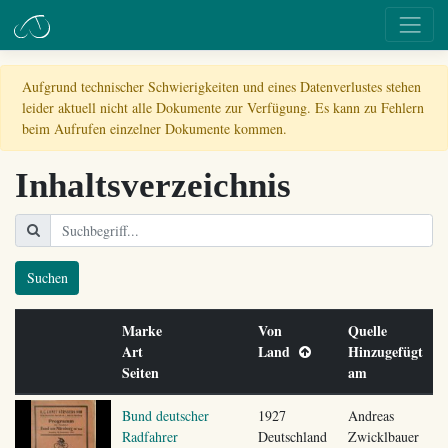
Aufgrund technischer Schwierigkeiten und eines Datenverlustes stehen
leider aktuell nicht alle Dokumente zur Verfügung. Es kann zu Fehlern
beim Aufrufen einzelner Dokumente kommen.
Inhaltsverzeichnis
Suchen
Marke
Von
Quelle
Art
Land
Hinzugefügt
Seiten
am
Bund deutscher
1927
Andreas
Radfahrer
Deutschland
Zwicklbauer