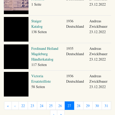
1 Seite
23.12.2022
Staiger
1936
Andreas
Katalog
Deutschland
Zwicklbauer
138 Seiten
23.12.2022
Ferdinand Heiland
1935
Andreas
Magdeburg
Deutschland
Zwicklbauer
Händlerkatalog
23.12.2022
117 Seiten
Victoria
1936
Andreas
Ersatzteilliste
Deutschland
Zwicklbauer
58 Seiten
23.12.2022
«
‹
22
23
24
25
26
27
28
29
30
31
›
»