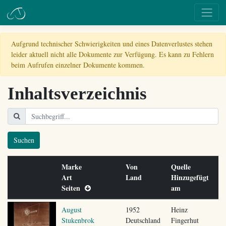
Aufgrund technischer Schwierigkeiten und eines Datenverlustes stehen
leider aktuell nicht alle Dokumente zur Verfügung. Es kann zu Fehlern
beim Aufrufen einzelner Dokumente kommen.
Inhaltsverzeichnis
Suchen
Marke
Von
Quelle
Art
Land
Hinzugefügt
Seiten
am
August
1952
Heinz
Stukenbrok
Deutschland
Fingerhut