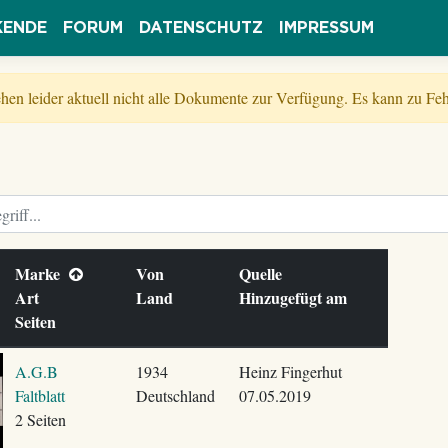
KENDE
FORUM
DATENSCHUTZ
IMPRESSUM
tehen leider aktuell nicht alle Dokumente zur Verfügung. Es kann zu 
Marke
Von
Quelle
Art
Land
Hinzugefügt am
Seiten
A.G.B
1934
Heinz Fingerhut
Faltblatt
Deutschland
07.05.2019
2 Seiten