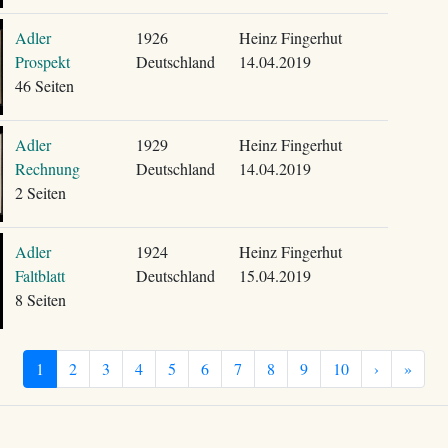
Adler
1926
Heinz Fingerhut
Prospekt
Deutschland
14.04.2019
46 Seiten
Adler
1929
Heinz Fingerhut
Rechnung
Deutschland
14.04.2019
2 Seiten
Adler
1924
Heinz Fingerhut
Faltblatt
Deutschland
15.04.2019
8 Seiten
1
2
3
4
5
6
7
8
9
10
›
»