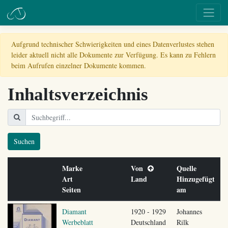
Aufgrund technischer Schwierigkeiten und eines Datenverlustes stehen
leider aktuell nicht alle Dokumente zur Verfügung. Es kann zu Fehlern
beim Aufrufen einzelner Dokumente kommen.
Inhaltsverzeichnis
Suchen
Marke
Von
Quelle
Art
Land
Hinzugefügt
Seiten
am
Diamant
1920 - 1929
Johannes
Werbeblatt
Deutschland
Rilk