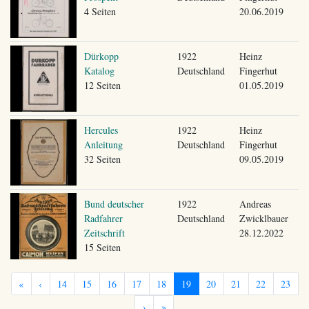
4 Seiten
20.06.2019
Dürkopp
1922
Heinz
Katalog
Deutschland
Fingerhut
12 Seiten
01.05.2019
Hercules
1922
Heinz
Anleitung
Deutschland
Fingerhut
32 Seiten
09.05.2019
Bund deutscher
1922
Andreas
Radfahrer
Deutschland
Zwicklbauer
Zeitschrift
28.12.2022
15 Seiten
«
‹
14
15
16
17
18
19
20
21
22
23
›
»