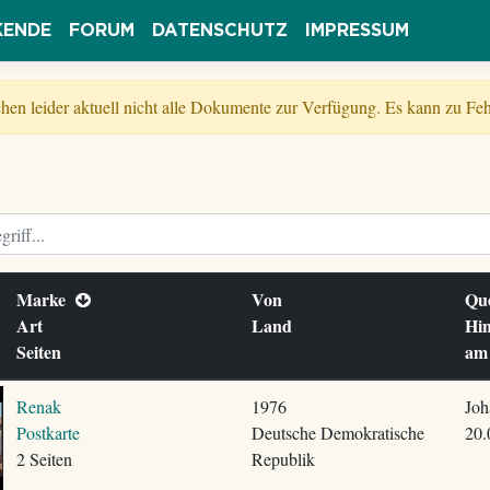
KENDE
FORUM
DATENSCHUTZ
IMPRESSUM
tehen leider aktuell nicht alle Dokumente zur Verfügung. Es kann zu 
Marke
Von
Qu
Art
Land
Hin
Seiten
a
Renak
1976
Joh
Postkarte
Deutsche Demokratische
20.
2 Seiten
Republik