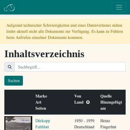
Aufgrund technischer Schwierigkeiten und eines Datenverlustes stehen
leider aktuell nicht alle Dokumente zur Verfügung. Es kann zu Fehlern
beim Aufrufen einzelner Dokumente kommen.
Inhaltsverzeichnis
Suchen
Marke
Von
Quelle
Art
Land
Hinzugefügt
Seiten
am
Dürkopp
1950 - 1959
Heinz
Faltblatt
Deutschland
Fingerhut