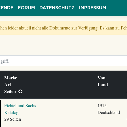
KENDE
FORUM
DATENSCHUTZ
IMPRESSUM
tehen leider aktuell nicht alle Dokumente zur Verfügung. Es kann zu 
Marke
Von
Art
Land
Seiten
Fichtel und Sachs
1915
Katalog
Deutschland
29 Seiten