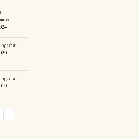
s
bauer
024
ingerhut
020
ingerhut
019
»