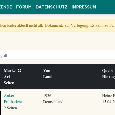
KENDE
FORUM
DATENSCHUTZ
IMPRESSUM
tehen leider aktuell nicht alle Dokumente zur Verfügung. Es kann zu 
Marke
Von
Quell
Art
Land
Hinzug
Seiten
Anker
1936
Heinz F
Prüfbericht
Deutschland
15.04.2
2 Seiten