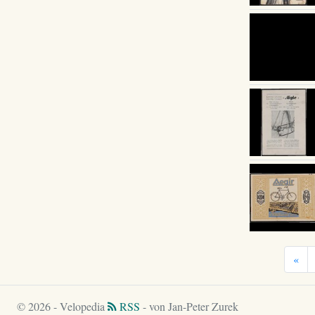
«
© 2026 - Velopedia
RSS
- von Jan-Peter Zurek