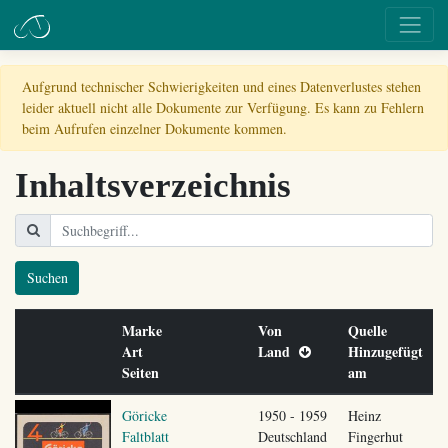
Aufgrund technischer Schwierigkeiten und eines Datenverlustes stehen
leider aktuell nicht alle Dokumente zur Verfügung. Es kann zu Fehlern
beim Aufrufen einzelner Dokumente kommen.
Inhaltsverzeichnis
Suchen
Marke
Von
Quelle
Art
Land
Hinzugefügt
Seiten
am
Göricke
1950 - 1959
Heinz
Faltblatt
Deutschland
Fingerhut