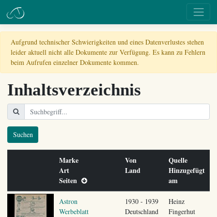
Aufgrund technischer Schwierigkeiten und eines Datenverlustes stehen
leider aktuell nicht alle Dokumente zur Verfügung. Es kann zu Fehlern
beim Aufrufen einzelner Dokumente kommen.
Inhaltsverzeichnis
Suchen
Marke
Von
Quelle
Art
Land
Hinzugefügt
Seiten
am
Astron
1930 - 1939
Heinz
Werbeblatt
Deutschland
Fingerhut