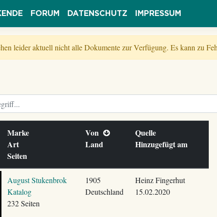
KENDE
FORUM
DATENSCHUTZ
IMPRESSUM
tehen leider aktuell nicht alle Dokumente zur Verfügung. Es kann zu 
Marke
Von
Quelle
Art
Land
Hinzugefügt am
Seiten
August Stukenbrok
1905
Heinz Fingerhut
Katalog
Deutschland
15.02.2020
232 Seiten