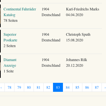
Continental Fahrräder
1904
Karl-Friedrichs Marks
Katalog
Deutschland
04.04.2020
78 Seiten
Superior
1904
Christoph Sputh
Postkarte
Deutschland
15.08.2020
2 Seiten
Diamant
1904
Johannes Rilk
Anzeige
Deutschland
20.12.2020
1 Seite
‹
78
79
80
81
82
83
84
85
86
87
›