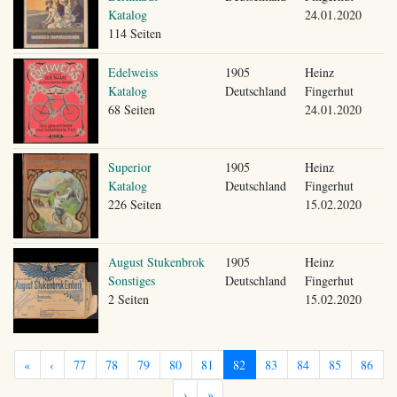
Katalog
24.01.2020
114 Seiten
Edelweiss
1905
Heinz
Katalog
Deutschland
Fingerhut
68 Seiten
24.01.2020
Superior
1905
Heinz
Katalog
Deutschland
Fingerhut
226 Seiten
15.02.2020
August Stukenbrok
1905
Heinz
Sonstiges
Deutschland
Fingerhut
2 Seiten
15.02.2020
«
‹
77
78
79
80
81
82
83
84
85
86
›
»