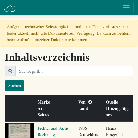
Aufgrund technischer Schwierigkeiten und eines Datenverlustes stehen
leider aktuell nicht alle Dokumente zur Verfügung. Es kann zu Fehlern
beim Aufrufen einzelner Dokumente kommen.
Inhaltsverzeichnis
Suchen
Marke
Von
Quelle
Art
Land
Hinzugefügt
Seiten
am
Fichtel und Sachs
1906
Heinz
Rechnung
Deutschland
Fingerhut