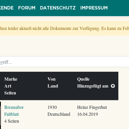
KENDE
FORUM
DATENSCHUTZ
IMPRESSUM
tehen leider aktuell nicht alle Dokumente zur Verfügung. Es kann zu 
Marke
Von
Quelle
Art
Land
Hinzugefügt am
Seiten
Brennabor
1930
Heinz Fingerhut
Faltblatt
Deutschland
16.04.2019
4 Seiten