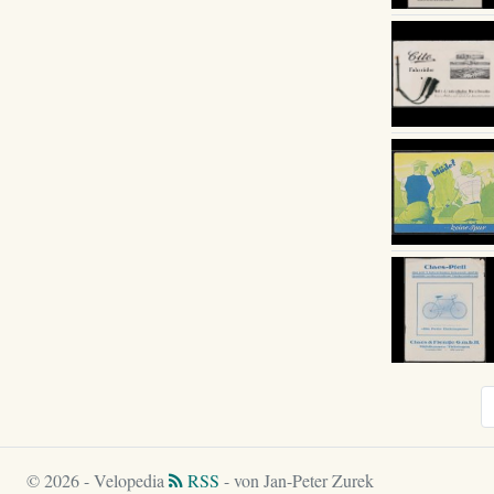
© 2026 - Velopedia
RSS
- von Jan-Peter Zurek