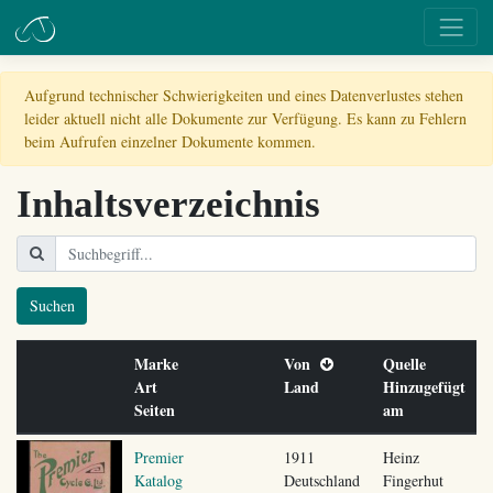
Aufgrund technischer Schwierigkeiten und eines Datenverlustes stehen
leider aktuell nicht alle Dokumente zur Verfügung. Es kann zu Fehlern
beim Aufrufen einzelner Dokumente kommen.
Inhaltsverzeichnis
Suchen
Marke
Von
Quelle
Art
Land
Hinzugefügt
Seiten
am
Premier
1911
Heinz
Katalog
Deutschland
Fingerhut