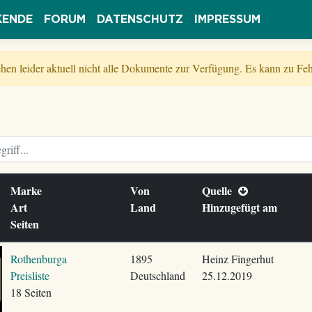
KENDE
FORUM
DATENSCHUTZ
IMPRESSUM
tehen leider aktuell nicht alle Dokumente zur Verfügung. Es kann zu 
Marke
Von
Quelle
Art
Land
Hinzugefügt am
Seiten
Rothenburga
1895
Heinz Fingerhut
Preisliste
Deutschland
25.12.2019
18 Seiten