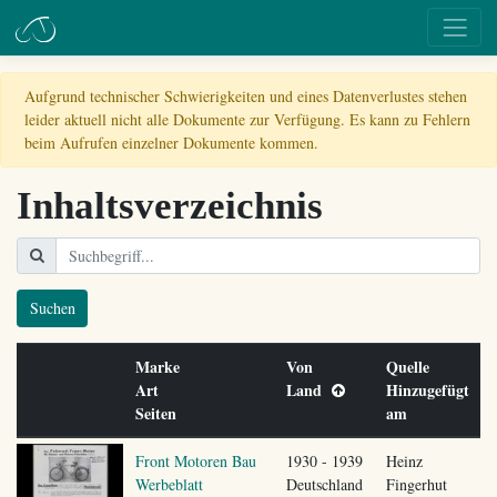
Aufgrund technischer Schwierigkeiten und eines Datenverlustes stehen
leider aktuell nicht alle Dokumente zur Verfügung. Es kann zu Fehlern
beim Aufrufen einzelner Dokumente kommen.
Inhaltsverzeichnis
Suchen
Marke
Von
Quelle
Art
Land
Hinzugefügt
Seiten
am
Front Motoren Bau
1930 - 1939
Heinz
Werbeblatt
Deutschland
Fingerhut