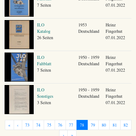
7 Seiten
07.01.2022
ILO
1953
Heinz
Katalog
Deutschland
Fingerhut
26 Seiten
07.01.2022
ILO
1950 - 1959
Heinz
Faltblatt
Deutschland
Fingerhut
7 Seiten
07.01.2022
ILO
1950 - 1959
Heinz
Sonstiges
Deutschland
Fingerhut
3 Seiten
07.01.2022
«
‹
73
74
75
76
77
78
79
80
81
82
›
»