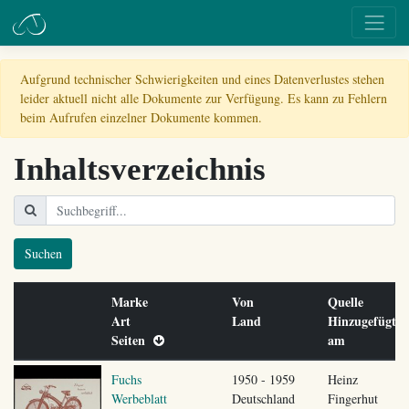
Aufgrund technischer Schwierigkeiten und eines Datenverlustes stehen
leider aktuell nicht alle Dokumente zur Verfügung. Es kann zu Fehlern
beim Aufrufen einzelner Dokumente kommen.
Inhaltsverzeichnis
Suchen
Marke
Von
Quelle
Art
Land
Hinzugefügt
Seiten
am
Fuchs
1950 - 1959
Heinz
Werbeblatt
Deutschland
Fingerhut