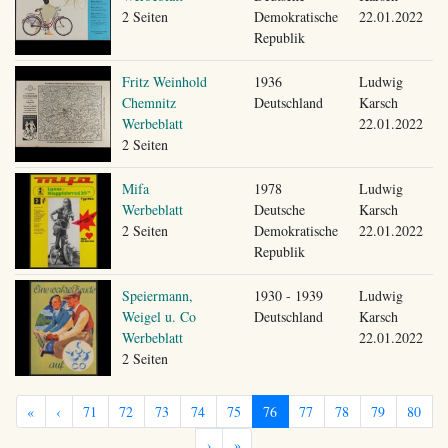
2 Seiten
Demokratische
22.01.2022
Republik
Fritz Weinhold
1936
Ludwig
Chemnitz
Deutschland
Karsch
Werbeblatt
22.01.2022
2 Seiten
Mifa
1978
Ludwig
Werbeblatt
Deutsche
Karsch
2 Seiten
Demokratische
22.01.2022
Republik
Speiermann,
1930 - 1939
Ludwig
Weigel u. Co
Deutschland
Karsch
Werbeblatt
22.01.2022
2 Seiten
«
‹
71
72
73
74
75
76
77
78
79
80
›
»