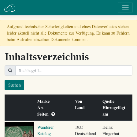
Aufgrund technischer Schwierigkeiten und eines Datenverlustes stehen
leider aktuell nicht alle Dokumente zur Verfügung. Es kann zu Fehlern
beim Aufrufen einzelner Dokumente kommen.
Inhaltsverzeichnis
Suchen
Marke
Von
Quelle
Art
Land
Hinzugefügt
Seiten
am
Wanderer
1935
Heinz
Katalog
Deutschland
Fingerhut