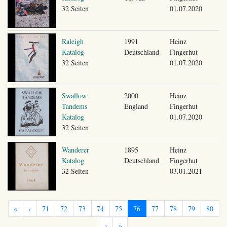
32 Seiten
01.07.2020
Raleigh
1991
Heinz
Katalog
Deutschland
Fingerhut
32 Seiten
01.07.2020
Swallow
2000
Heinz
Tandems
England
Fingerhut
Katalog
01.07.2020
32 Seiten
Wanderer
1895
Heinz
Katalog
Deutschland
Fingerhut
32 Seiten
03.01.2021
«
‹
71
72
73
74
75
76
77
78
79
80
›
»