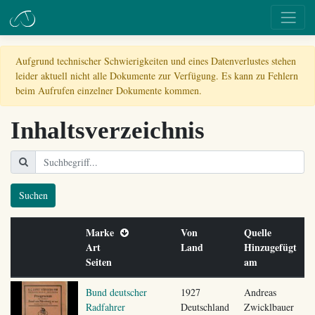
Aufgrund technischer Schwierigkeiten und eines Datenverlustes stehen
leider aktuell nicht alle Dokumente zur Verfügung. Es kann zu Fehlern
beim Aufrufen einzelner Dokumente kommen.
Inhaltsverzeichnis
Suchen
Marke
Von
Quelle
Art
Land
Hinzugefügt
Seiten
am
Bund deutscher
1927
Andreas
Radfahrer
Deutschland
Zwicklbauer