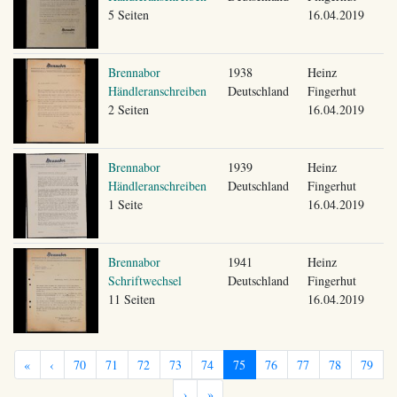
5 Seiten
16.04.2019
Brennabor
1938
Heinz
Händleranschreiben
Deutschland
Fingerhut
2 Seiten
16.04.2019
Brennabor
1939
Heinz
Händleranschreiben
Deutschland
Fingerhut
1 Seite
16.04.2019
Brennabor
1941
Heinz
Schriftwechsel
Deutschland
Fingerhut
11 Seiten
16.04.2019
«
‹
70
71
72
73
74
75
76
77
78
79
›
»