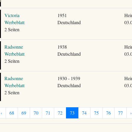
Victoria
1951
Hei
Werbeblatt
Deutschland
03.
2 Seiten
Radsonne
1938
Hei
Werbeblatt
Deutschland
03.
2 Seiten
Radsonne
1930 - 1939
Hei
Werbeblatt
Deutschland
03.
2 Seiten
‹
68
69
70
71
72
73
74
75
76
77
›