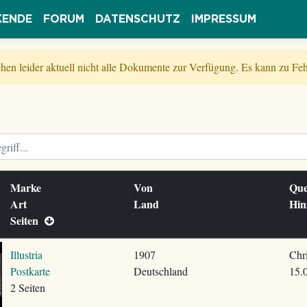
KENDE
FORUM
DATENSCHUTZ
IMPRESSUM
tehen leider aktuell nicht alle Dokumente zur Verfügung. Es kann zu 
Marke
Von
Que
Art
Land
Hin
Seiten
Illustria
1907
Chr
Postkarte
Deutschland
15.
2 Seiten