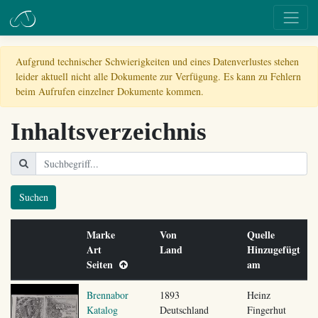
Aufgrund technischer Schwierigkeiten und eines Datenverlustes stehen
leider aktuell nicht alle Dokumente zur Verfügung. Es kann zu Fehlern
beim Aufrufen einzelner Dokumente kommen.
Inhaltsverzeichnis
Suchen
Marke
Von
Quelle
Art
Land
Hinzugefügt
Seiten
am
Brennabor
1893
Heinz
Katalog
Deutschland
Fingerhut