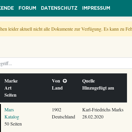
KENDE
FORUM
DATENSCHUTZ
IMPRESSUM
tehen leider aktuell nicht alle Dokumente zur Verfügung. Es kann zu 
Marke
Von
Quelle
Art
Land
Hinzugefügt am
Seiten
Mars
1902
Karl-Friedrichs Marks
Katalog
Deutschland
28.02.2020
50 Seiten