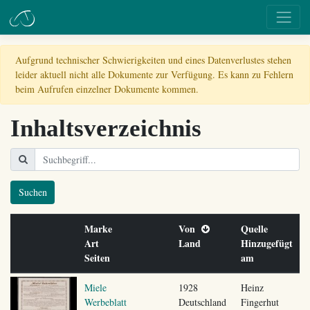
Aufgrund technischer Schwierigkeiten und eines Datenverlustes stehen
leider aktuell nicht alle Dokumente zur Verfügung. Es kann zu Fehlern
beim Aufrufen einzelner Dokumente kommen.
Inhaltsverzeichnis
Suchen
Marke
Von
Quelle
Art
Land
Hinzugefügt
Seiten
am
Miele
1928
Heinz
Werbeblatt
Deutschland
Fingerhut