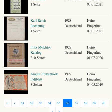
1 Seite
03.01.2021
Karl Reich
1928
Heinz
Rechnung
Deutschland
Fingerhut
1 Seite
03.01.2021
Fritz Melchior
1928
Heinz
Katalog
Deutschland
Fingerhut
210 Seiten
01.07.2020
August Stukenbrok
1927
Heinz
Faltblatt
Deutschland
Fingerhut
8 Seiten
04.05.2019
«
‹
61
62
63
64
65
66
67
68
69
70
›
»