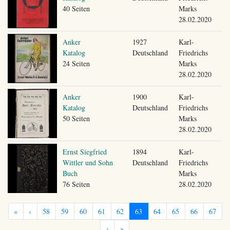
40 Seiten
Marks
28.02.2020
Anker
1927
Karl-
Katalog
Deutschland
Friedrichs
24 Seiten
Marks
28.02.2020
Anker
1900
Karl-
Katalog
Deutschland
Friedrichs
50 Seiten
Marks
28.02.2020
Ernst Siegfried
1894
Karl-
Wittler und Sohn
Deutschland
Friedrichs
Buch
Marks
76 Seiten
28.02.2020
«
‹
58
59
60
61
62
63
64
65
66
67
›
»