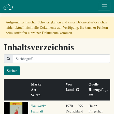
Aufgrund technischer Schwierigkeiten und eines Datenverlustes stehen
leider aktuell nicht alle Dokumente zur Verfügung. Es kann zu Fehlern
beim Aufrufen einzelner Dokumente kommen.
Inhaltsverzeichnis
Suchen
Marke
Von
Quelle
Art
Land
Hinzugefügt
Seiten
am
Weilwerke
1970 - 1979
Heinz
Faltblatt
Deutschland
Fingerhut