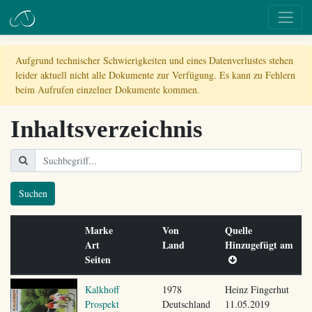
Aufgrund technischer Schwierigkeiten und eines Datenverlustes stehen
leider aktuell nicht alle Dokumente zur Verfügung. Es kann zu Fehlern
beim Aufrufen einzelner Dokumente kommen.
Inhaltsverzeichnis
Suchen
Marke
Von
Quelle
Art
Land
Hinzugefügt am
Seiten
Kalkhoff
1978
Heinz Fingerhut
Prospekt
Deutschland
11.05.2019