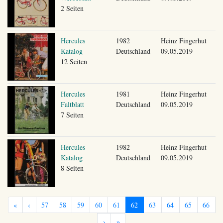
2 Seiten
Hercules
1982
Heinz Fingerhut
Katalog
Deutschland
09.05.2019
12 Seiten
Hercules
1981
Heinz Fingerhut
Faltblatt
Deutschland
09.05.2019
7 Seiten
Hercules
1982
Heinz Fingerhut
Katalog
Deutschland
09.05.2019
8 Seiten
«
‹
57
58
59
60
61
62
63
64
65
66
›
»