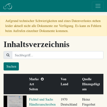
Aufgrund technischer Schwierigkeiten und eines Datenverlustes stehen
leider aktuell nicht alle Dokumente zur Verfügung. Es kann zu Fehlern
beim Aufrufen einzelner Dokumente kommen.
Inhaltsverzeichnis
Suchen
Marke
Von
Quelle
Art
Land
Hinzugefügt
Seiten
am
Fichtel und Sachs
1970
Heinz
Händleranschreiben
Deutschland
Fingerhut