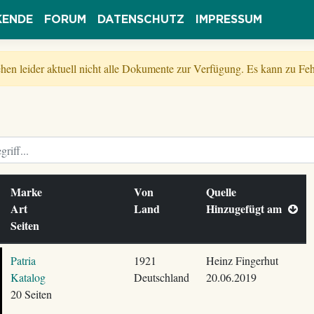
KENDE
FORUM
DATENSCHUTZ
IMPRESSUM
tehen leider aktuell nicht alle Dokumente zur Verfügung. Es kann zu 
Marke
Von
Quelle
Art
Land
Hinzugefügt am
Seiten
Patria
1921
Heinz Fingerhut
Katalog
Deutschland
20.06.2019
20 Seiten