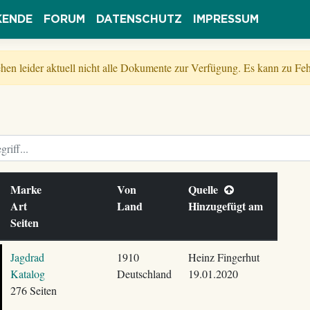
KENDE
FORUM
DATENSCHUTZ
IMPRESSUM
tehen leider aktuell nicht alle Dokumente zur Verfügung. Es kann zu 
Marke
Von
Quelle
Art
Land
Hinzugefügt am
Seiten
Jagdrad
1910
Heinz Fingerhut
Katalog
Deutschland
19.01.2020
276 Seiten