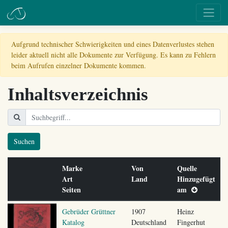
Aufgrund technischer Schwierigkeiten und eines Datenverlustes stehen
leider aktuell nicht alle Dokumente zur Verfügung. Es kann zu Fehlern
beim Aufrufen einzelner Dokumente kommen.
Inhaltsverzeichnis
Suchen
Marke
Von
Quelle
Art
Land
Hinzugefügt
Seiten
am
Gebrüder Grüttner
1907
Heinz
Katalog
Deutschland
Fingerhut