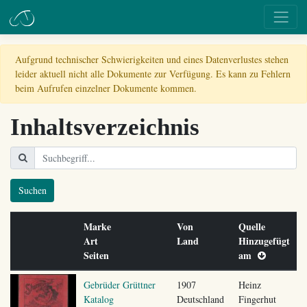
Aufgrund technischer Schwierigkeiten und eines Datenverlustes stehen
leider aktuell nicht alle Dokumente zur Verfügung. Es kann zu Fehlern
beim Aufrufen einzelner Dokumente kommen.
Inhaltsverzeichnis
Suchen
Marke
Von
Quelle
Art
Land
Hinzugefügt
Seiten
am
Gebrüder Grüttner
1907
Heinz
Katalog
Deutschland
Fingerhut