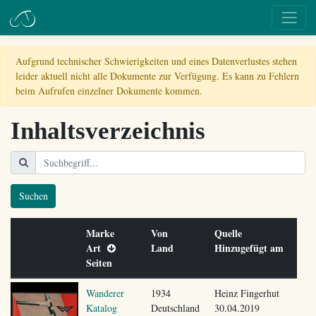
Aufgrund technischer Schwierigkeiten und eines Datenverlustes stehen
leider aktuell nicht alle Dokumente zur Verfügung. Es kann zu Fehlern
beim Aufrufen einzelner Dokumente kommen.
Inhaltsverzeichnis
Suchen
Marke
Von
Quelle
Art
Land
Hinzugefügt am
Seiten
Wanderer
1934
Heinz Fingerhut
Katalog
Deutschland
30.04.2019