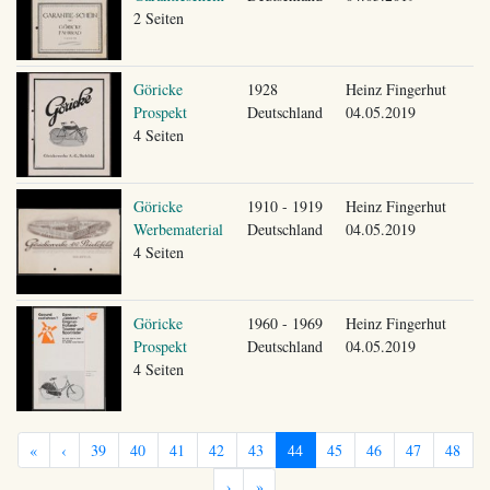
2 Seiten
Göricke
1928
Heinz Fingerhut
Prospekt
Deutschland
04.05.2019
4 Seiten
Göricke
1910 - 1919
Heinz Fingerhut
Werbematerial
Deutschland
04.05.2019
4 Seiten
Göricke
1960 - 1969
Heinz Fingerhut
Prospekt
Deutschland
04.05.2019
4 Seiten
«
‹
39
40
41
42
43
44
45
46
47
48
›
»