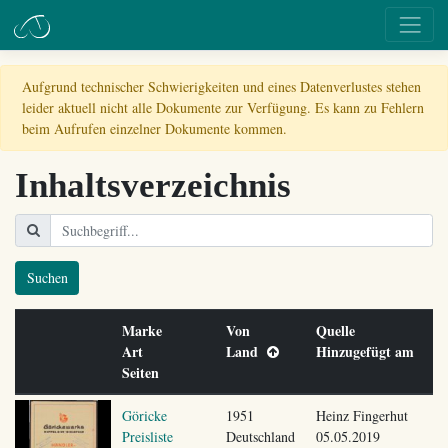
Aufgrund technischer Schwierigkeiten und eines Datenverlustes stehen
leider aktuell nicht alle Dokumente zur Verfügung. Es kann zu Fehlern
beim Aufrufen einzelner Dokumente kommen.
Inhaltsverzeichnis
Suchen
Marke
Von
Quelle
Art
Land
Hinzugefügt am
Seiten
Göricke
1951
Heinz Fingerhut
Preisliste
Deutschland
05.05.2019