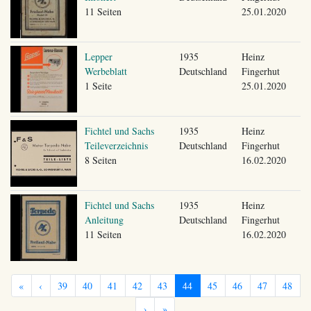
11 Seiten
25.01.2020
Lepper
1935
Heinz
Werbeblatt
Deutschland
Fingerhut
1 Seite
25.01.2020
Fichtel und Sachs
1935
Heinz
Teileverzeichnis
Deutschland
Fingerhut
8 Seiten
16.02.2020
Fichtel und Sachs
1935
Heinz
Anleitung
Deutschland
Fingerhut
11 Seiten
16.02.2020
«
‹
39
40
41
42
43
44
45
46
47
48
›
»