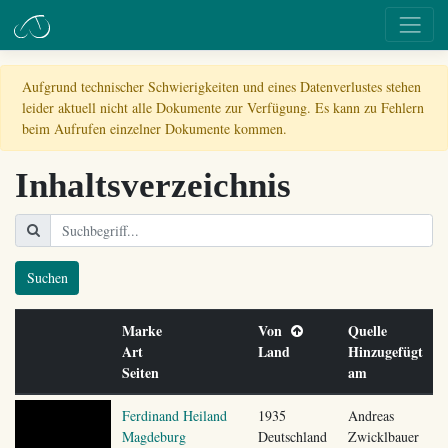
Aufgrund technischer Schwierigkeiten und eines Datenverlustes stehen
leider aktuell nicht alle Dokumente zur Verfügung. Es kann zu Fehlern
beim Aufrufen einzelner Dokumente kommen.
Inhaltsverzeichnis
Suchen
Marke
Von
Quelle
Art
Land
Hinzugefügt
Seiten
am
Ferdinand Heiland
1935
Andreas
Magdeburg
Deutschland
Zwicklbauer