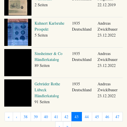
2 Seiten
22.12.2019
Kuhnert Karlsruhe
1935
Andreas
Prospekt
Deutschland
Zwicklbauer
5 Seiten
23.12.2022
Sinsheimer & Co
1935
Andreas
Händlerkatalog
Deutschland
Zwicklbauer
89 Seiten
23.12.2022
Gebrüder Rothe
1935
Andreas
Lübeck
Deutschland
Zwicklbauer
Händlerkatalog
23.12.2022
91 Seiten
«
‹
38
39
40
41
42
43
44
45
46
47
›
»