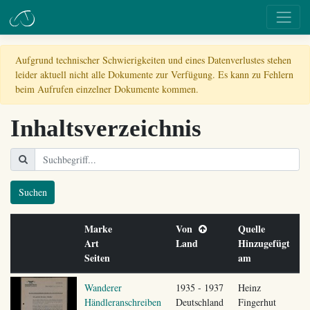
Aufgrund technischer Schwierigkeiten und eines Datenverlustes stehen
leider aktuell nicht alle Dokumente zur Verfügung. Es kann zu Fehlern
beim Aufrufen einzelner Dokumente kommen.
Inhaltsverzeichnis
Suchen
Marke
Von
Quelle
Art
Land
Hinzugefügt
Seiten
am
Wanderer
1935 - 1937
Heinz
Händleranschreiben
Deutschland
Fingerhut