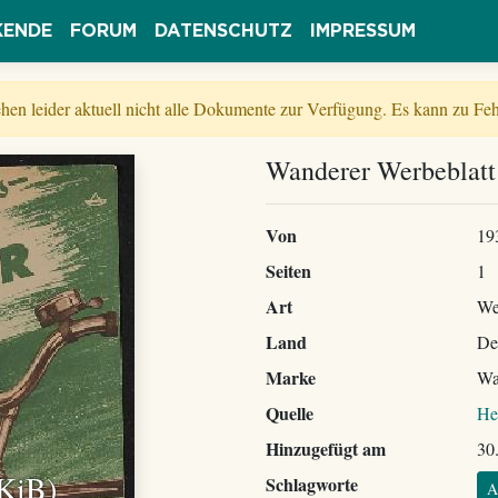
KENDE
FORUM
DATENSCHUTZ
IMPRESSUM
tehen leider aktuell nicht alle Dokumente zur Verfügung. Es kann zu 
Wanderer Werbeblatt
Von
19
Seiten
1
Art
We
Land
De
Marke
Wa
Quelle
He
Hinzugefügt am
30
 KiB)
Schlagworte
A