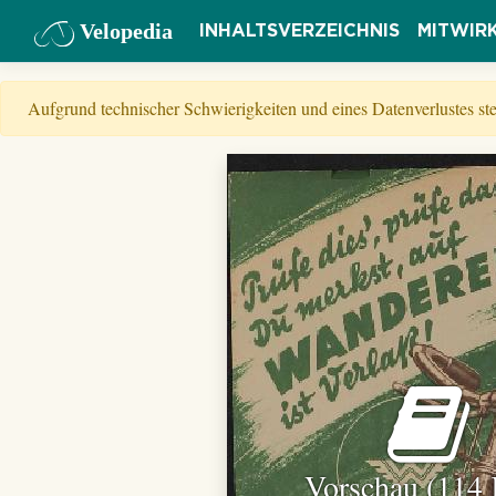
Velopedia
INHALTSVERZEICHNIS
MITWIR
Aufgrund technischer Schwierigkeiten und eines Datenverlustes s
Vorschau (114