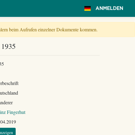
ANMELDEN
Fehlern beim Aufrufen einzelner Dokumente kommen.
 1935
35
rbeschrift
utschland
nderer
inz Fingerhut
.04.2019
nzeigen