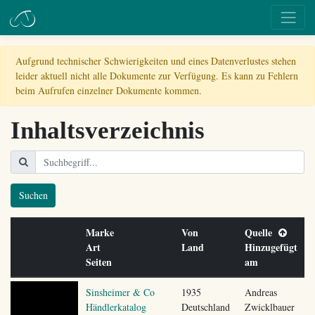
Aufgrund technischer Schwierigkeiten und eines Datenverlustes stehen
leider aktuell nicht alle Dokumente zur Verfügung. Es kann zu Fehlern
beim Aufrufen einzelner Dokumente kommen.
Inhaltsverzeichnis
Suchen
Marke
Von
Quelle
Art
Land
Hinzugefügt
Seiten
am
Sinsheimer & Co
1935
Andreas
Händlerkatalog
Deutschland
Zwicklbauer