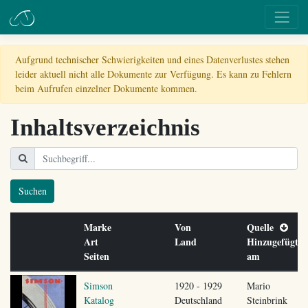
Aufgrund technischer Schwierigkeiten und eines Datenverlustes stehen
leider aktuell nicht alle Dokumente zur Verfügung. Es kann zu Fehlern
beim Aufrufen einzelner Dokumente kommen.
Inhaltsverzeichnis
Suchen
Marke
Von
Quelle
Art
Land
Hinzugefügt
Seiten
am
Simson
1920 - 1929
Mario
Katalog
Deutschland
Steinbrink