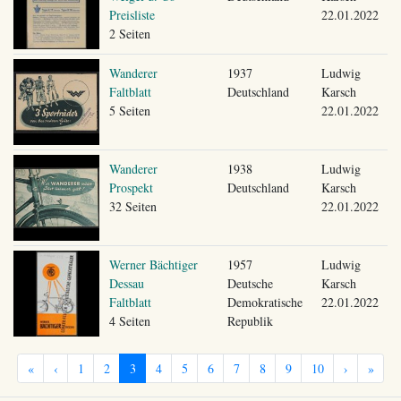
Preisliste
22.01.2022
2 Seiten
Wanderer
1937
Ludwig
Faltblatt
Deutschland
Karsch
5 Seiten
22.01.2022
Wanderer
1938
Ludwig
Prospekt
Deutschland
Karsch
32 Seiten
22.01.2022
Werner Bächtiger
1957
Ludwig
Dessau
Deutsche
Karsch
Faltblatt
Demokratische
22.01.2022
4 Seiten
Republik
«
‹
1
2
3
4
5
6
7
8
9
10
›
»